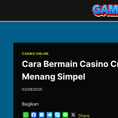
Skip
to
content
CASINO ONLINE
Cara Bermain Casino Cr
Menang Simpel
02/08/2025
Bagikan
W
F
M
T
S
L
X
Share