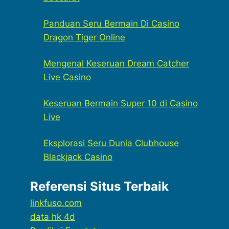
Panduan Seru Bermain Di Casino
Dragon Tiger Online
Mengenal Keseruan Dream Catcher
Live Casino
Keseruan Bermain Super 10 di Casino
Live
Eksplorasi Seru Dunia Clubhouse
Blackjack Casino
Referensi Situs Terbaik
linkfuso.com
data hk 4d