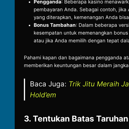
Pengganda
: Beberapa kasino menawar
pembayaran Anda. Sebagai contoh, jika
yang diterapkan, kemenangan Anda bisa b
Bonus Tambahan
: Dalam beberapa versi
kesempatan untuk memenangkan bonus ta
atau jika Anda memilih dengan tepat dal
Pahami kapan dan bagaimana pengganda atau
memberikan keuntungan besar dalam jangka
Baca Juga:
Trik Jitu Meraih J
Hold’em
3. Tentukan Batas Taruha