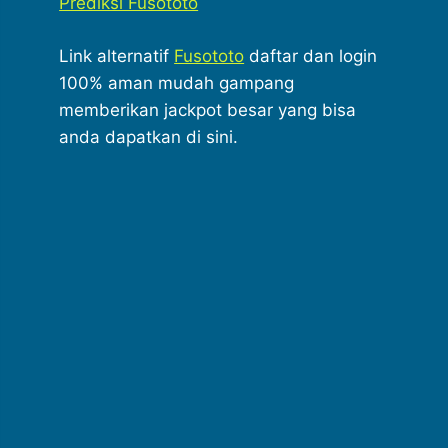
Prediksi Fusototo
Link alternatif
Fusototo
daftar dan login
100% aman mudah gampang
memberikan jackpot besar yang bisa
anda dapatkan di sini.