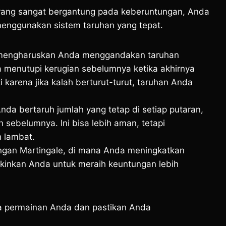
 yang sangat bergantung pada keberuntungan, Anda
enggunakan sistem taruhan yang tepat.
i mengharuskan Anda menggandakan taruhan
sa menutupi kerugian sebelumnya ketika akhirnya
karena jika kalah berturut-turut, taruhan Anda
Anda bertaruh jumlah yang tetap di setiap putaran,
 sebelumnya. Ini bisa lebih aman, tetapi
 lambat.
engan Martingale, di mana Anda meningkatkan
kinkan Anda untuk meraih keuntungan lebih
ya permainan Anda dan pastikan Anda