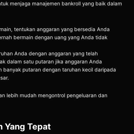
ntuk menjaga manajemen bankroll yang baik dalam
rmain, tentukan anggaran yang bersedia Anda
pernah bermain dengan uang yang Anda tidak
aruhan Anda dengan anggaran yang telah
yak dalam satu putaran jika anggaran Anda
h banyak putaran dengan taruhan kecil daripada
sar.
an lebih mudah mengontrol pengeluaran dan
n Yang Tepat