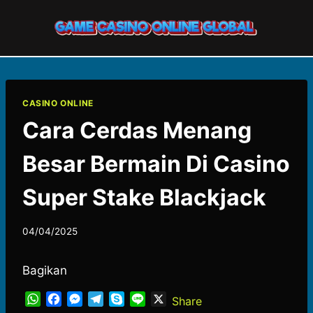
Skip
to
content
CASINO ONLINE
Cara Cerdas Menang
Besar Bermain Di Casino
Super Stake Blackjack
04/04/2025
Bagikan
W
F
M
T
S
L
X
Share