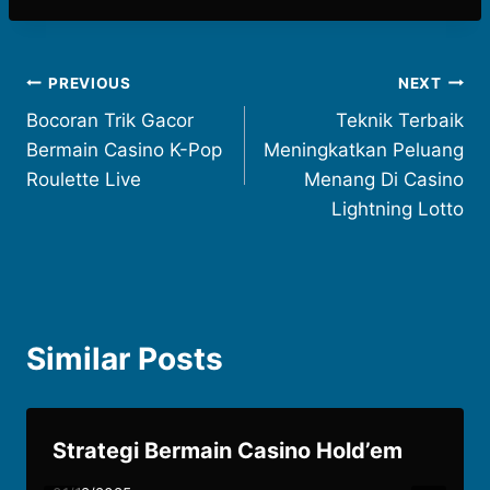
Post
PREVIOUS
NEXT
Bocoran Trik Gacor
Teknik Terbaik
navigation
Bermain Casino K-Pop
Meningkatkan Peluang
Roulette Live
Menang Di Casino
Lightning Lotto
Similar Posts
Strategi Bermain Casino Hold’em