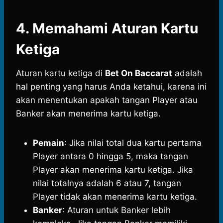
4. Memahami Aturan Kartu
Ketiga
Aturan kartu ketiga di
Bet On Baccarat
adalah
hal penting yang harus Anda ketahui, karena ini
akan menentukan apakah tangan Player atau
Banker akan menerima kartu ketiga.
Pemain
: Jika nilai total dua kartu pertama
Player antara 0 hingga 5, maka tangan
Player akan menerima kartu ketiga. Jika
nilai totalnya adalah 6 atau 7, tangan
Player tidak akan menerima kartu ketiga.
Banker
: Aturan untuk Banker lebih