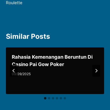
Roulette
Similar Posts
Rahasia Kemenangan Beruntun Di
Casino Pai Gow Poker
09/09/2025