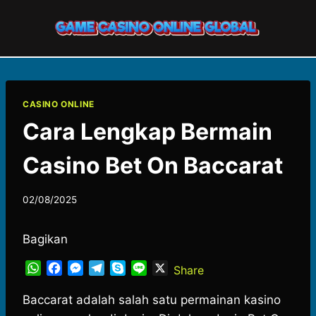
Skip
to
content
CASINO ONLINE
Cara Lengkap Bermain
Casino Bet On Baccarat
02/08/2025
Bagikan
W
F
M
T
S
L
X
Share
h
a
e
e
k
i
a
c
s
l
y
n
Baccarat adalah salah satu permainan kasino
t
e
s
e
p
e