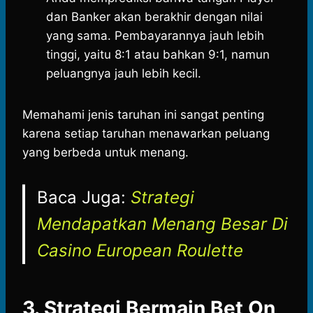
dan Banker akan berakhir dengan nilai
yang sama. Pembayarannya jauh lebih
tinggi, yaitu 8:1 atau bahkan 9:1, namun
peluangnya jauh lebih kecil.
Memahami jenis taruhan ini sangat penting
karena setiap taruhan menawarkan peluang
yang berbeda untuk menang.
Baca Juga:
Strategi
Mendapatkan Menang Besar Di
Casino European Roulette
3. Strategi Bermain Bet On