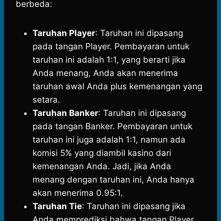
berbeda:
Taruhan Player
: Taruhan ini dipasang
pada tangan Player. Pembayaran untuk
taruhan ini adalah 1:1, yang berarti jika
Anda menang, Anda akan menerima
taruhan awal Anda plus kemenangan yang
setara.
Taruhan Banker
: Taruhan ini dipasang
pada tangan Banker. Pembayaran untuk
taruhan ini juga adalah 1:1, namun ada
komisi 5% yang diambil kasino dari
kemenangan Anda. Jadi, jika Anda
menang dengan taruhan ini, Anda hanya
akan menerima 0.95:1.
Taruhan Tie
: Taruhan ini dipasang jika
Anda memprediksi bahwa tangan Player