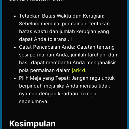
Tetapkan Batas Waktu dan Kerugian:
Sebelum memulai permainan, tentukan
batas waktu dan jumlah kerugian yang
dapat Anda toleransi. I
Catat Pencapaian Anda: Catatan tentang
sesi permainan Anda, jumlah taruhan, dan
hasil dapat membantu Anda menganalisis
pola permainan dalam
jari4d
.
Pilih Meja yang Tepat: Jangan ragu untuk
berpindah meja jika Anda merasa tidak
nyaman dengan keadaan di meja
sebelumnya.
Kesimpulan