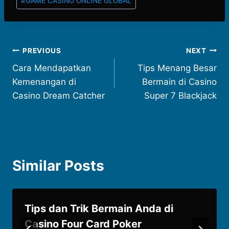
#
GAME CASINO ONLINE GLOBAL
Post
PREVIOUS
NEXT
Cara Mendapatkan
Tips Menang Besar
navigation
Kemenangan di
Bermain di Casino
Casino Dream Catcher
Super 7 Blackjack
Similar Posts
Tips dan Trik Bermain Anda di
Casino Four Card Poker