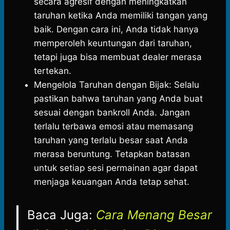
secara agresif dengan meningkatkan
taruhan ketika Anda memiliki tangan yang
baik. Dengan cara ini, Anda tidak hanya
memperoleh keuntungan dari taruhan,
tetapi juga bisa membuat dealer merasa
tertekan.
Mengelola Taruhan dengan Bijak: Selalu
pastikan bahwa taruhan yang Anda buat
sesuai dengan bankroll Anda. Jangan
terlalu terbawa emosi atau memasang
taruhan yang terlalu besar saat Anda
merasa beruntung. Tetapkan batasan
untuk setiap sesi permainan agar dapat
menjaga keuangan Anda tetap sehat.
Baca Juga:
Cara Menang Besar