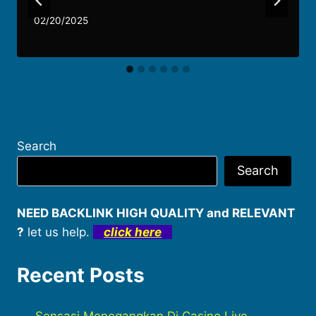
02/20/2025
Search
Search
NEED BACKLINK HIGH QUALITY and RELEVANT
?
let us help.
click here
Recent Posts
Sensasi Menegangkan Di Casino Live