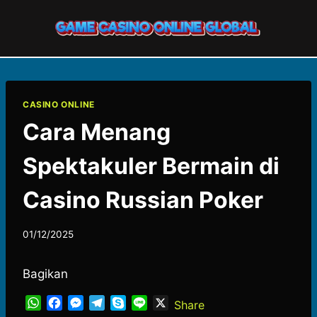
Skip
to
content
CASINO ONLINE
Cara Menang
Spektakuler Bermain di
Casino Russian Poker
01/12/2025
Bagikan
W
F
M
T
S
L
X
Share