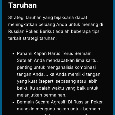
Taruhan
Strategi taruhan yang bijaksana dapat
meningkatkan peluang Anda untuk menang di
Russian Poker. Berikut adalah beberapa tips
terkait strategi taruhan:
Pahami Kapan Harus Terus Bermain:
Setelah Anda mendapatkan lima kartu,
penting untuk menganalisis kombinasi
tangan Anda. Jika Anda memiliki tangan
yang kuat (seperti sepasang atau lebih
baik), itu adalah waktu yang baik untuk
melanjutkan permainan.
Bermain Secara Agresif: Di Russian Poker,
mungkin menguntungkan untuk bermain