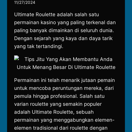
11/27/2024
Ultimate Roulette adalah salah satu
permainan kasino yang paling terkenal dan
paling banyak dimainkan di seluruh dunia.
Dengan sejarah yang kaya dan daya tarik
yang tak tertandingi.
Permainan ini telah menarik jutaan pemain
untuk mencoba peruntungan mereka, dari
pemula hingga profesional. Salah satu
varian roulette yang semakin populer
adalah Ultimate Roulette, sebuah
permainan yang menggabungkan elemen-
elemen tradisional dari roulette dengan