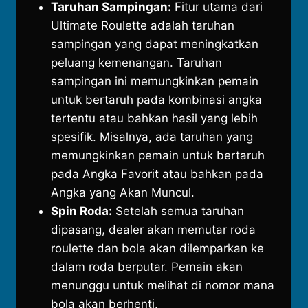
Taruhan Sampingan:
Fitur utama dari
Ultimate Roulette adalah taruhan
sampingan yang dapat meningkatkan
peluang kemenangan. Taruhan
sampingan ini memungkinkan pemain
untuk bertaruh pada kombinasi angka
tertentu atau bahkan hasil yang lebih
spesifik. Misalnya, ada taruhan yang
memungkinkan pemain untuk bertaruh
pada Angka Favorit atau bahkan pada
Angka yang Akan Muncul.
Spin Roda:
Setelah semua taruhan
dipasang, dealer akan memutar roda
roulette dan bola akan dilemparkan ke
dalam roda berputar. Pemain akan
menunggu untuk melihat di nomor mana
bola akan berhenti.