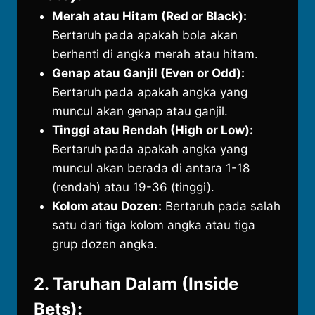
Merah atau Hitam (Red or Black):
Bertaruh pada apakah bola akan
berhenti di angka merah atau hitam.
Genap atau Ganjil (Even or Odd):
Bertaruh pada apakah angka yang
muncul akan genap atau ganjil.
Tinggi atau Rendah (High or Low):
Bertaruh pada apakah angka yang
muncul akan berada di antara 1-18
(rendah) atau 19-36 (tinggi).
Kolom atau Dozen:
Bertaruh pada salah
satu dari tiga kolom angka atau tiga
grup dozen angka.
2. Taruhan Dalam (Inside
Bets):