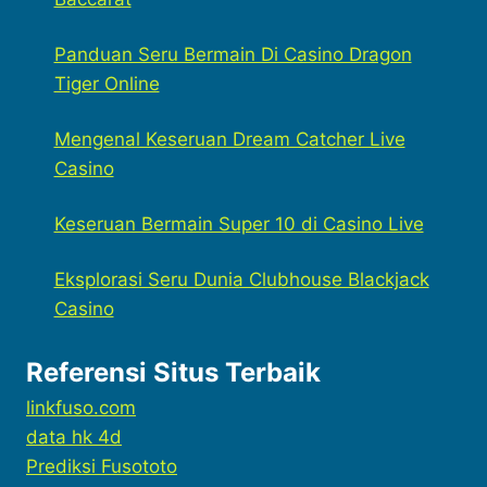
Panduan Seru Bermain Di Casino Dragon
Tiger Online
Mengenal Keseruan Dream Catcher Live
Casino
Keseruan Bermain Super 10 di Casino Live
Eksplorasi Seru Dunia Clubhouse Blackjack
Casino
Referensi Situs Terbaik
linkfuso.com
data hk 4d
Prediksi Fusototo