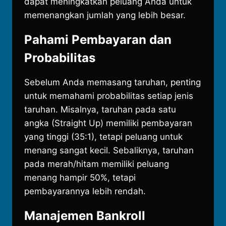
dapat meningkatkan peluang Anda untuk
memenangkan jumlah yang lebih besar.
Pahami Pembayaran dan
Probabilitas
Sebelum Anda memasang taruhan, penting
untuk memahami probabilitas setiap jenis
taruhan. Misalnya, taruhan pada satu
angka (Straight Up) memiliki pembayaran
yang tinggi (35:1), tetapi peluang untuk
menang sangat kecil. Sebaliknya, taruhan
pada merah/hitam memiliki peluang
menang hampir 50%, tetapi
pembayarannya lebih rendah.
Manajemen Bankroll