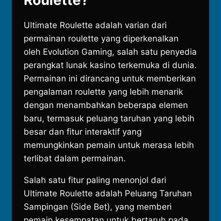
Roulette?
Ultimate Roulette adalah varian dari
permainan roulette yang diperkenalkan
oleh Evolution Gaming, salah satu penyedia
perangkat lunak kasino terkemuka di dunia.
Permainan ini dirancang untuk memberikan
pengalaman roulette yang lebih menarik
dengan menambahkan beberapa elemen
baru, termasuk peluang taruhan yang lebih
besar dan fitur interaktif yang
memungkinkan pemain untuk merasa lebih
terlibat dalam permainan.
Salah satu fitur paling menonjol dari
Ultimate Roulette adalah Peluang Taruhan
Sampingan (Side Bet), yang memberi
pemain kesempatan untuk bertaruh pada