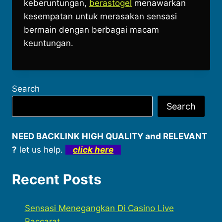
keberuntungan,
berastogel
menawarkan
kesempatan untuk merasakan sensasi
bermain dengan berbagai macam
keuntungan.
Search
Search
NEED BACKLINK HIGH QUALITY and RELEVANT
?
let us help.
click here
Recent Posts
Sensasi Menegangkan Di Casino Live
Baccarat