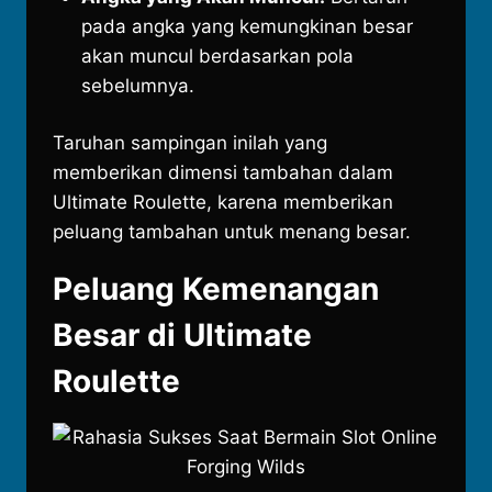
pada angka yang kemungkinan besar
akan muncul berdasarkan pola
sebelumnya.
Taruhan sampingan inilah yang
memberikan dimensi tambahan dalam
Ultimate Roulette, karena memberikan
peluang tambahan untuk menang besar.
Peluang Kemenangan
Besar di Ultimate
Roulette