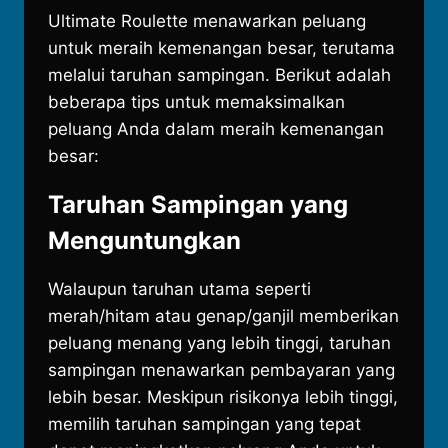
Ultimate Roulette menawarkan peluang
untuk meraih kemenangan besar, terutama
melalui taruhan sampingan. Berikut adalah
beberapa tips untuk memaksimalkan
peluang Anda dalam meraih kemenangan
besar:
Taruhan Sampingan yang
Menguntungkan
Walaupun taruhan utama seperti
merah/hitam atau genap/ganjil memberikan
peluang menang yang lebih tinggi, taruhan
sampingan menawarkan pembayaran yang
lebih besar. Meskipun risikonya lebih tinggi,
memilih taruhan sampingan yang tepat