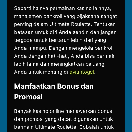
Seperti halnya permainan kasino lainnya,
manajemen bankroll yang bijaksana sangat
penting dalam Ultimate Roulette. Tentukan
batasan untuk diri Anda sendiri dan jangan
tergoda untuk bertaruh lebih dari yang
Anda mampu. Dengan mengelola bankroll
Anda dengan hati-hati, Anda bisa bermain
lebih lama dan meningkatkan peluang
Anda untuk menang di
aviantogel
.
Manfaatkan Bonus dan
Promosi
Banyak kasino online menawarkan bonus
dan promosi yang dapat digunakan untuk
bermain Ultimate Roulette. Cobalah untuk