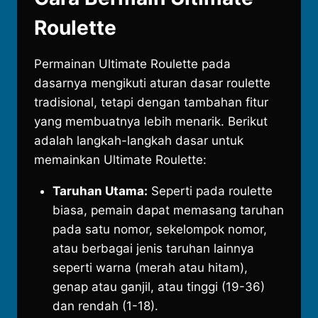
Roulette
Permainan Ultimate Roulette pada
dasarnya mengikuti aturan dasar roulette
tradisional, tetapi dengan tambahan fitur
yang membuatnya lebih menarik. Berikut
adalah langkah-langkah dasar untuk
memainkan Ultimate Roulette:
Taruhan Utama:
Seperti pada roulette
biasa, pemain dapat memasang taruhan
pada satu nomor, sekelompok nomor,
atau berbagai jenis taruhan lainnya
seperti warna (merah atau hitam),
genap atau ganjil, atau tinggi (19-36)
dan rendah (1-18).