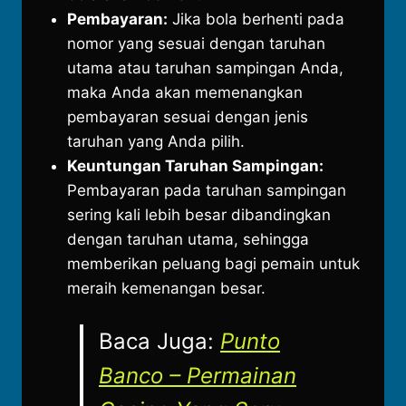
Pembayaran:
Jika bola berhenti pada
nomor yang sesuai dengan taruhan
utama atau taruhan sampingan Anda,
maka Anda akan memenangkan
pembayaran sesuai dengan jenis
taruhan yang Anda pilih.
Keuntungan Taruhan Sampingan:
Pembayaran pada taruhan sampingan
sering kali lebih besar dibandingkan
dengan taruhan utama, sehingga
memberikan peluang bagi pemain untuk
meraih kemenangan besar.
Baca Juga:
Punto
Banco – Permainan