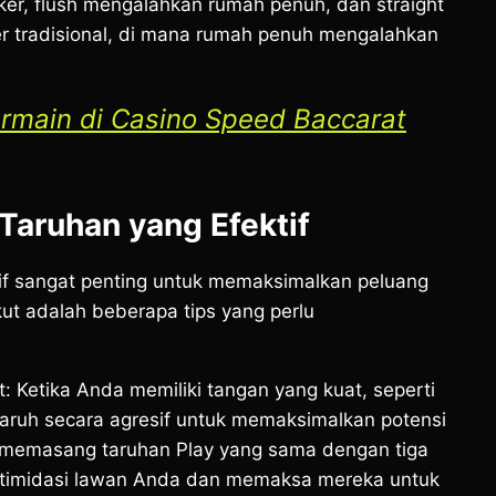
ker, flush mengalahkan rumah penuh, dan straight
ker tradisional, di mana rumah penuh mengalahkan
ermain di Casino Speed Baccarat
aruhan yang Efektif
if sangat penting untuk memaksimalkan peluang
ut adalah beberapa tips yang perlu
 Ketika Anda memiliki tangan yang kuat, seperti
rtaruh secara agresif untuk memaksimalkan potensi
memasang taruhan Play yang sama dengan tiga
intimidasi lawan Anda dan memaksa mereka untuk