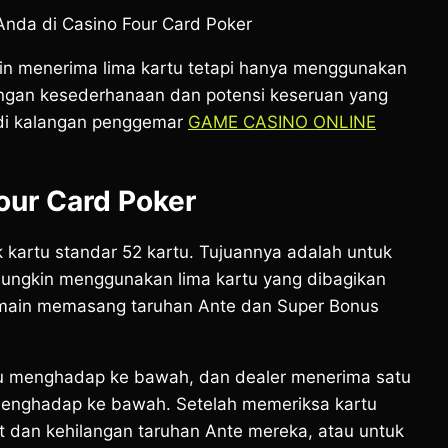
in menerima lima kartu tetapi hanya menggunakan
gan kesederhanaan dan potensi keseruan yang
t di kalangan penggemar
GAME CASINO ONLINE
ur Card Poker
kartu standar 52 kartu. Tujuannya adalah untuk
ungkin menggunakan lima kartu yang dibagikan
main memasang taruhan Ante dan Super Bonus
tu menghadap ke bawah, dan dealer menerima satu
menghadap ke bawah. Setelah memeriksa kartu
at dan kehilangan taruhan Ante mereka, atau untuk