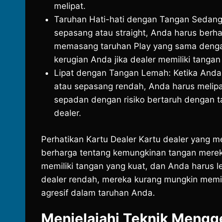
melipat.
Taruhan Hati-hati dengan Tangan Sedang:
sepasang atau straight, Anda harus berh
memasang taruhan Play yang sama denga
kerugian Anda jika dealer memiliki tangan 
Lipat dengan Tangan Lemah: Ketika Anda m
atau sepasang rendah, Anda harus melipat
sepadan dengan risiko bertaruh dengan t
dealer.
Perhatikan Kartu Dealer Kartu dealer yang 
berharga tentang kemungkinan tangan mereka.
memiliki tangan yang kuat, dan Anda harus le
dealer rendah, mereka kurang mungkin memil
agresif dalam taruhan Anda.
Menjelajahi Teknik Meng