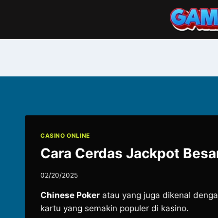
Skip
to
content
CASINO ONLINE
Cara Cerdas Jackpot Besar
02/20/2025
Chinese Poker
atau yang juga dikenal denga
kartu yang semakin populer di kasino.