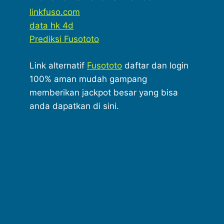
linkfuso.com
data hk 4d
Prediksi Fusototo
Link alternatif
Fusototo
daftar dan login
100% aman mudah gampang
memberikan jackpot besar yang bisa
anda dapatkan di sini.