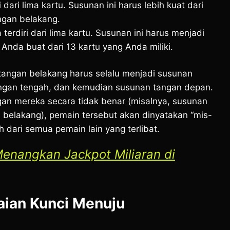
dari lima kartu. Susunan ini harus lebih kuat dari
ngan belakang.
terdiri dari lima kartu. Susunan ini harus menjadi
Anda buat dari 13 kartu yang Anda miliki.
 tangan belakang harus selalu menjadi susunan
tangan tengah, dan kemudian susunan tangan depan.
an mereka secara tidak benar (misalnya, susunan
 belakang), pemain tersebut akan dinyatakan “mis-
 dari semua pemain lain yang terlibat.
Menangkan Jackpot Miliaran di
aian Kunci Menuju