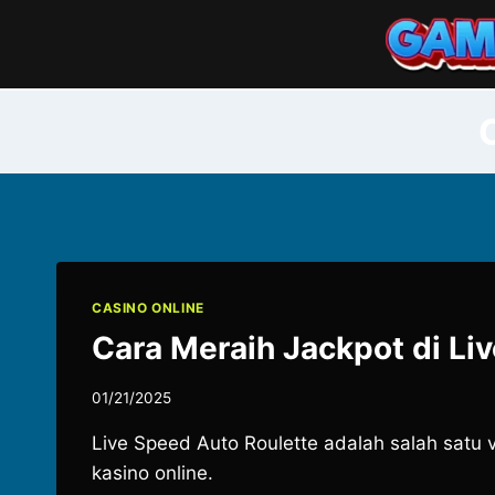
Skip
to
content
CASINO ONLINE
Cara Meraih Jackpot di Li
01/21/2025
Live Speed Auto Roulette adalah salah satu v
kasino online.