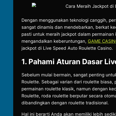
Dengan menggunakan teknologi canggih, pe
sangat dinamis dan mendebarkan, berkat kec
pasti untuk meraih jackpot dalam permainan 
mengandalkan keberuntungan,
GAME CASIN
jackpot di Live Speed Auto Roulette Casino.
1. Pahami Aturan Dasar Li
Sebelum mulai bermain, sangat penting untu
Roulette. Sebagai varian dari roulette biasa,
permainan roulette klasik, namun dengan kec
Roulette, roda roulette berputar secara oto
dibandingkan dengan roulette tradisional.
Hal ini berarti Anda akan memiliki lebih sed