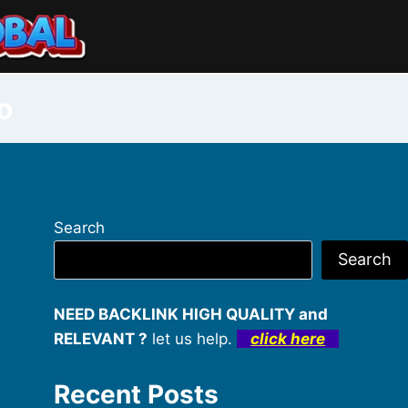
o
Search
Search
NEED BACKLINK HIGH QUALITY and
RELEVANT ?
let us help.
click here
Recent Posts