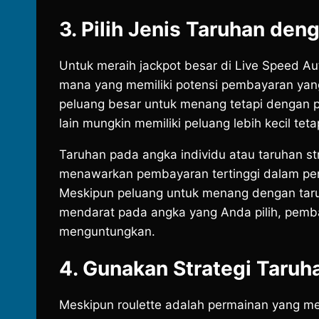
3. Pilih Jenis Taruhan de
Untuk meraih jackpot besar di Live Speed Au
mana yang memiliki potensi pembayaran yang
peluang besar untuk menang tetapi dengan 
lain mungkin memiliki peluang lebih kecil te
Taruhan pada angka individu atau taruhan st
menawarkan pembayaran tertinggi dalam perm
Meskipun peluang untuk menang dengan taruha
mendarat pada angka yang Anda pilih, pem
menguntungkan.
4. Gunakan Strategi Taruh
Meskipun roulette adalah permainan yang 