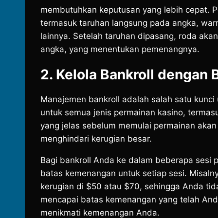
membutuhkan keputusan yang lebih cepat. P
termasuk taruhan langsung pada angka, warna
lainnya. Setelah taruhan dipasang, roda akan
angka, yang menentukan pemenangnya.
2. Kelola Bankroll dengan B
Manajemen bankroll adalah salah satu kunci 
untuk semua jenis permainan kasino, termas
yang jelas sebelum memulai permainan aka
menghindari kerugian besar.
Bagi bankroll Anda ke dalam beberapa sesi p
batas kemenangan untuk setiap sesi. Misaln
kerugian di $50 atau $70, sehingga Anda tid
mencapai batas kemenangan yang telah Anda
menikmati kemenangan Anda.