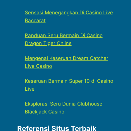
Sensasi Menegangkan Di Casino Live
Baccarat
Panduan Seru Bermain Di Casino
Dragon Tiger Online
Mengenal Keseruan Dream Catcher
Live Casino
Keseruan Bermain Super 10 di Casino
Live
Eksplorasi Seru Dunia Clubhouse
Blackjack Casino
Referensi Situs Terbaik