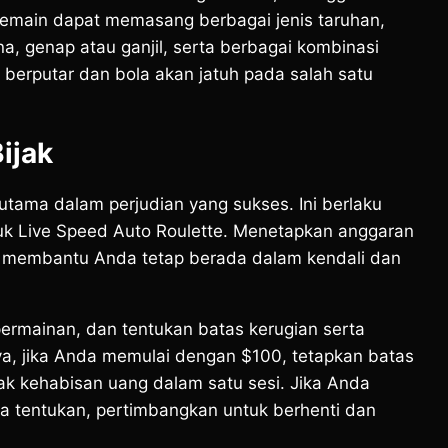
emain dapat memasang berbagai jenis taruhan,
, genap atau ganjil, serta berbagai kombinasi
 berputar dan bola akan jatuh pada salah satu
ijak
utama dalam perjudian yang sukses. Ini berlaku
uk Live Speed Auto Roulette. Menetapkan anggaran
n membantu Anda tetap berada dalam kendali dan
ermainan, dan tentukan batas kerugian serta
ya, jika Anda memulai dengan $100, tetapkan batas
ak kehabisan uang dalam satu sesi. Jika Anda
 tentukan, pertimbangkan untuk berhenti dan