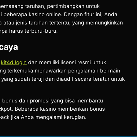
memasang taruhan, pertimbangkan untuk
i beberapa kasino online. Dengan fitur ini, Anda
 atau jenis taruhan tertentu, yang memungkinkan
npa harus terburu-buru.
rcaya
i
kit4d login
dan memiliki lisensi resmi untuk
 yang terkemuka menawarkan pengalaman bermain
yang sudah teruji dan diaudit secara teratur untuk
an bonus dan promosi yang bisa membantu
ckpot. Beberapa kasino memberikan bonus
back jika Anda mengalami kerugian.