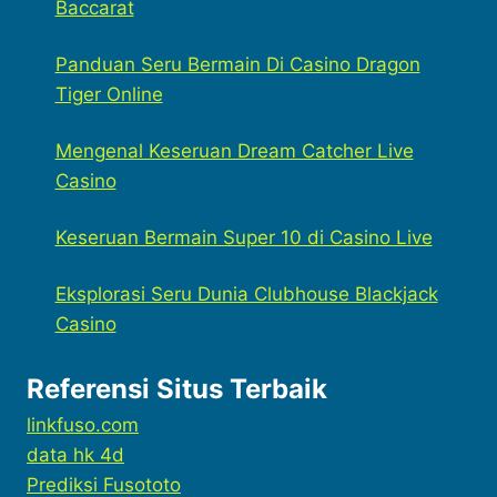
Baccarat
Panduan Seru Bermain Di Casino Dragon
Tiger Online
Mengenal Keseruan Dream Catcher Live
Casino
Keseruan Bermain Super 10 di Casino Live
Eksplorasi Seru Dunia Clubhouse Blackjack
Casino
Referensi Situs Terbaik
linkfuso.com
data hk 4d
Prediksi Fusototo