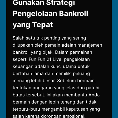
Gunakan Strategi
Pengelolaan Bankroll
yang Tepat
Salah satu trik penting yang sering
dilupakan oleh pemain adalah manajemen
bankroll yang bijak. Dalam permainan
seperti Fun Fun 21 Live, pengelolaan
keuangan adalah kunci utama untuk
bertahan lama dan memiliki peluang
menang lebih besar. Sebelum bermain,
tentukan anggaran yang jelas dan patuhi
batas tersebut. Ini akan membantu Anda
bermain dengan lebih tenang dan tidak
terburu-buru mengambil keputusan yang
salah karena dorongan emosional.