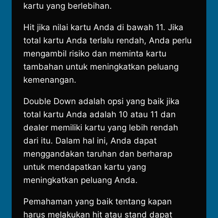
kartu yang berlebihan.
Hit jika nilai kartu Anda di bawah 11. Jika
total kartu Anda terlalu rendah, Anda perlu
mengambil risiko dan meminta kartu
tambahan untuk meningkatkan peluang
kemenangan.
Double Down adalah opsi yang baik jika
total kartu Anda adalah 10 atau 11 dan
dealer memiliki kartu yang lebih rendah
dari itu. Dalam hal ini, Anda dapat
menggandakan taruhan dan berharap
untuk mendapatkan kartu yang
meningkatkan peluang Anda.
Pemahaman yang baik tentang kapan
harus melakukan hit atau stand dapat