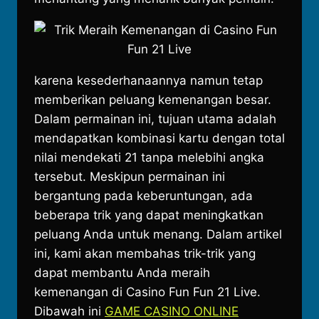
karena kesederhanaannya namun tetap
memberikan peluang kemenangan besar.
Dalam permainan ini, tujuan utama adalah
mendapatkan kombinasi kartu dengan total
nilai mendekati 21 tanpa melebihi angka
tersebut. Meskipun permainan ini
bergantung pada keberuntungan, ada
beberapa trik yang dapat meningkatkan
peluang Anda untuk menang. Dalam artikel
ini, kami akan membahas trik-trik yang
dapat membantu Anda meraih
kemenangan di Casino Fun Fun 21 Live.
Dibawah ini
GAME CASINO ONLINE