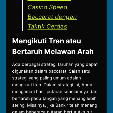
Casino Speed
Baccarat dengan
Taktik Cerdas
Mengikuti Tren atau
Bertaruh Melawan Arah
Ada berbagai strategi taruhan yang dapat
digunakan dalam baccarat. Salah satu
strategi yang paling umum adalah
mengikuti tren. Dalam strategi ini, Anda
mengamati hasil putaran sebelumnya dan
bertaruh pada tangan yang menang lebih
sering. Misalnya, jika Bankir telah menang
dalam beberapa putaran berturut-turut,