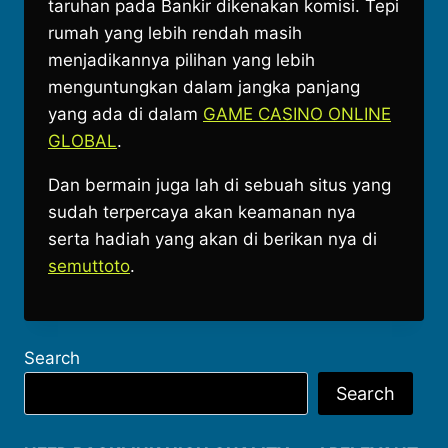
taruhan pada Bankir dikenakan komisi. Tepi
rumah yang lebih rendah masih
menjadikannya pilihan yang lebih
menguntungkan dalam jangka panjang
yang ada di dalam
GAME CASINO ONLINE
GLOBAL
.
Dan bermain juga lah di sebuah situs yang
sudah terpercaya akan keamanan nya
serta hadiah yang akan di berikan nya di
semuttoto
.
Search
Search