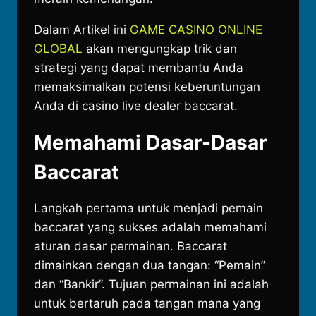
Dalam Artikel ini
GAME CASINO ONLINE
GLOBAL
akan mengungkap trik dan
strategi yang dapat membantu Anda
memaksimalkan potensi keberuntungan
Anda di casino live dealer baccarat.
Memahami Dasar-Dasar
Baccarat
Langkah pertama untuk menjadi pemain
baccarat yang sukses adalah memahami
aturan dasar permainan. Baccarat
dimainkan dengan dua tangan: “Pemain”
dan “Bankir”. Tujuan permainan ini adalah
untuk bertaruh pada tangan mana yang