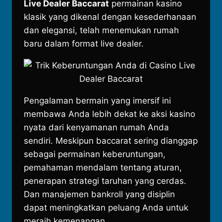
Live Dealer Baccarat
permainan kasino
klasik yang dikenal dengan kesederhanaan
dan elegansi, telah menemukan rumah
baru dalam format live dealer.
Pengalaman bermain yang imersif ini
membawa Anda lebih dekat ke aksi kasino
nyata dari kenyamanan rumah Anda
sendiri. Meskipun baccarat sering dianggap
sebagai permainan keberuntungan,
pemahaman mendalam tentang aturan,
penerapan strategi taruhan yang cerdas.
Dan manajemen bankroll yang disiplin
dapat meningkatkan peluang Anda untuk
meraih kemenangan.