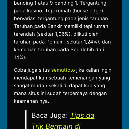
banding 1 atau 9 banding 1. Tergantung
pada kasino. Tepi rumah (house edge)
bervariasi tergantung pada jenis taruhan.
Taruhan pada Bankir memiliki tepi rumah
terendah (sekitar 1,06%), diikuti oleh
taruhan pada Pemain (sekitar 1,24%), dan
kemudian taruhan pada Seri (lebih dari
14%).
Coba juga situs
semuttoto
jika kalian ingin
mendapat kan sebuah kemenangan yang
sangat mudah sekali di dapat kan yang
mana situs ini sudah terpercaya dengan
keamanan nya.
Baca Juga:
Tips da
Trik Bermain di