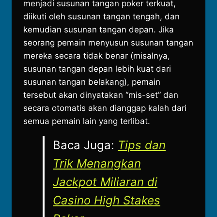
menjadi susunan tangan poker terkuat,
diikuti oleh susunan tangan tengah, dan
kemudian susunan tangan depan. Jika
seorang pemain menyusun susunan tangan
mereka secara tidak benar (misalnya,
susunan tangan depan lebih kuat dari
susunan tangan belakang), pemain
tersebut akan dinyatakan “mis-set” dan
secara otomatis akan dianggap kalah dari
semua pemain lain yang terlibat.
Baca Juga:
Tips dan
Trik Menangkan
Jackpot Miliaran di
Casino High Stakes