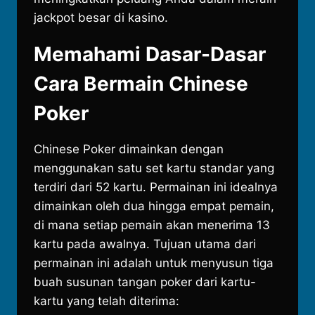
jackpot besar di kasino.
Memahami Dasar-Dasar
Cara Bermain Chinese
Poker
Chinese Poker dimainkan dengan
menggunakan satu set kartu standar yang
terdiri dari 52 kartu. Permainan ini idealnya
dimainkan oleh dua hingga empat pemain,
di mana setiap pemain akan menerima 13
kartu pada awalnya. Tujuan utama dari
permainan ini adalah untuk menyusun tiga
buah susunan tangan poker dari kartu-
kartu yang telah diterima: