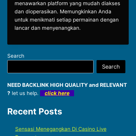
menawarkan platform yang mudah diakses
dan dioperasikan. Memungkinkan Anda
untuk menikmati setiap permainan dengan
lancar dan menyenangkan.
Search
Search
NEED BACKLINK HIGH QUALITY and RELEVANT
?
let us help.
click here
Recent Posts
Sensasi Menegangkan Di Casino Live