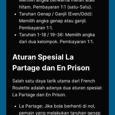
hitam. Pembayaran 1:1 (satu-Satu).
Taruhan Genap / Ganjil (Even/Odd):
Memilih angka genap atau ganjil.
Pembayaran 1:1.
Taruhan 1-18 / 19-36: Memilih angka
dari dua kelompok. Pembayaran 1:1.
Aturan Spesial La
Partage dan En Prison
Salah satu daya tarik utama dari French
Roulette adalah adanya dua aturan spesial:
La Partage dan En Prison.
La Partage: Jika bola berhenti di nol,
pemain yang melakukan taruhan genap