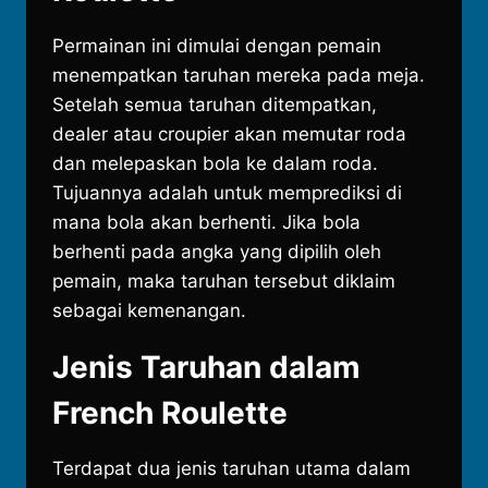
Permainan ini dimulai dengan pemain
menempatkan taruhan mereka pada meja.
Setelah semua taruhan ditempatkan,
dealer atau croupier akan memutar roda
dan melepaskan bola ke dalam roda.
Tujuannya adalah untuk memprediksi di
mana bola akan berhenti. Jika bola
berhenti pada angka yang dipilih oleh
pemain, maka taruhan tersebut diklaim
sebagai kemenangan.
Jenis Taruhan dalam
French Roulette
Terdapat dua jenis taruhan utama dalam