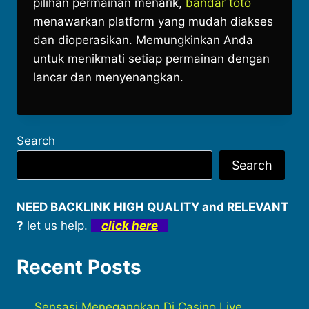
pilihan permainan menarik,
bandar toto
menawarkan platform yang mudah diakses
dan dioperasikan. Memungkinkan Anda
untuk menikmati setiap permainan dengan
lancar dan menyenangkan.
Search
Search
NEED BACKLINK HIGH QUALITY and RELEVANT
?
let us help.
click here
Recent Posts
Sensasi Menegangkan Di Casino Live