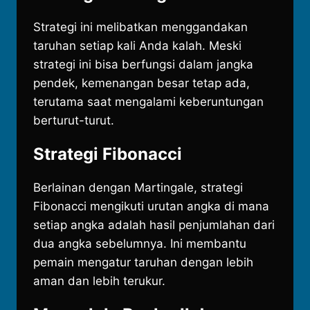
Strategi ini melibatkan menggandakan
taruhan setiap kali Anda kalah. Meski
strategi ini bisa berfungsi dalam jangka
pendek, kemenangan besar tetap ada,
terutama saat mengalami keberuntungan
berturut-turut.
Strategi Fibonacci
Berlainan dengan Martingale, strategi
Fibonacci mengikuti urutan angka di mana
setiap angka adalah hasil penjumlahan dari
dua angka sebelumnya. Ini membantu
pemain mengatur taruhan dengan lebih
aman dan lebih terukur.