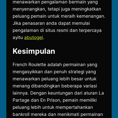
menawarkan pengalaman bermain yang
menyenangkan, tetapi juga meningkatkan
peluang pemain untuk meraih kemenangan.
Jika penasaran anda dapat memulai
pengalaman di situs resmi dan terpercaya
ayitu
abutogel
.
Kesimpulan
French Roulette adalah permainan yang
mengasyikkan dan penuh strategi yang
menawarkan peluang lebih besar untuk
menang dibandingkan beberapa variasi
lainnya. Dengan keuntungan dari aturan La
Partage dan En Prison, pemain memiliki
peluang lebih untuk mempertahankan
bankroll mereka dan menikmati permainan