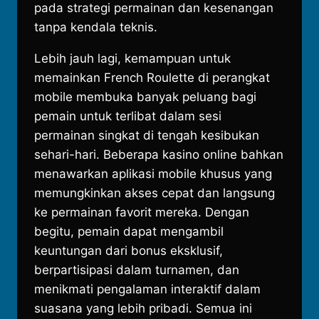
pada strategi permainan dan kesenangan
tanpa kendala teknis.
Lebih jauh lagi, kemampuan untuk
memainkan French Roulette di perangkat
mobile membuka banyak peluang bagi
pemain untuk terlibat dalam sesi
permainan singkat di tengah kesibukan
sehari-hari. Beberapa kasino online bahkan
menawarkan aplikasi mobile khusus yang
memungkinkan akses cepat dan langsung
ke permainan favorit mereka. Dengan
begitu, pemain dapat mengambil
keuntungan dari bonus eksklusif,
berpartisipasi dalam turnamen, dan
menikmati pengalaman interaktif dalam
suasana yang lebih pribadi. Semua ini