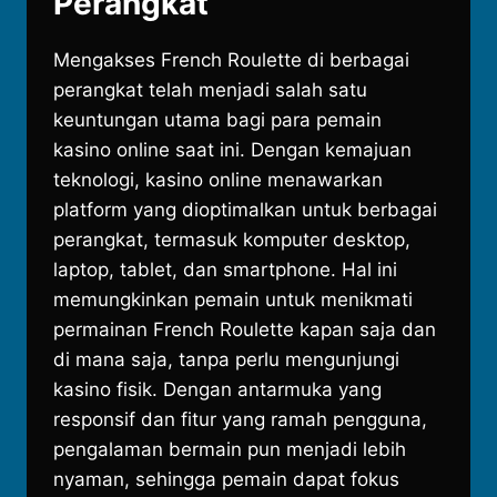
Perangkat
Mengakses French Roulette di berbagai
perangkat telah menjadi salah satu
keuntungan utama bagi para pemain
kasino online saat ini. Dengan kemajuan
teknologi, kasino online menawarkan
platform yang dioptimalkan untuk berbagai
perangkat, termasuk komputer desktop,
laptop, tablet, dan smartphone. ​Hal ini
memungkinkan pemain untuk menikmati
permainan French Roulette kapan saja dan
di mana saja, tanpa perlu mengunjungi
kasino fisik.​ Dengan antarmuka yang
responsif dan fitur yang ramah pengguna,
pengalaman bermain pun menjadi lebih
nyaman, sehingga pemain dapat fokus