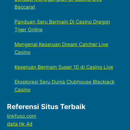
Baccarat
Panduan Seru Bermain Di Casino Dragon
Tiger Online
Mengenal Keseruan Dream Catcher Live
Casino
Keseruan Bermain Super 10 di Casino Live
Eksplorasi Seru Dunia Clubhouse Blackjack
Casino
Referensi Situs Terbaik
linkfuso.com
data hk 4d