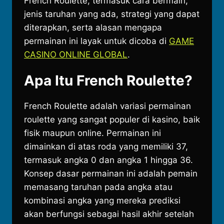
French Roulette, termasuk cara bermain,
jenis taruhan yang ada, strategi yang dapat
diterapkan, serta alasan mengapa
permainan ini layak untuk dicoba di
GAME
CASINO ONLINE GLOBAL
.
Apa Itu French Roulette?
French Roulette adalah variasi permainan
roulette yang sangat populer di kasino, baik
fisik maupun online. Permainan ini
dimainkan di atas roda yang memiliki 37,
termasuk angka 0 dan angka 1 hingga 36.
Konsep dasar permainan ini adalah pemain
memasang taruhan pada angka atau
kombinasi angka yang mereka prediksi
akan berfungsi sebagai hasil akhir setelah