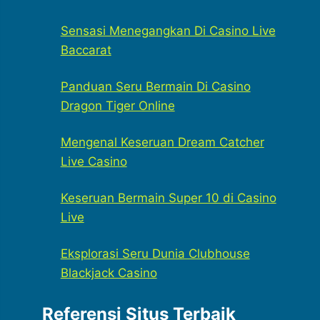
Sensasi Menegangkan Di Casino Live
Baccarat
Panduan Seru Bermain Di Casino
Dragon Tiger Online
Mengenal Keseruan Dream Catcher
Live Casino
Keseruan Bermain Super 10 di Casino
Live
Eksplorasi Seru Dunia Clubhouse
Blackjack Casino
Referensi Situs Terbaik