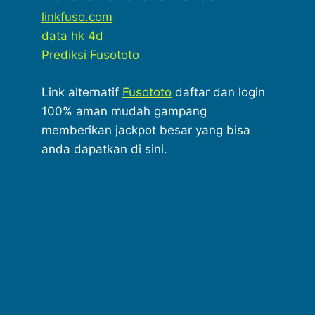
linkfuso.com
data hk 4d
Prediksi Fusototo
Link alternatif
Fusototo
daftar dan login
100% aman mudah gampang
memberikan jackpot besar yang bisa
anda dapatkan di sini.