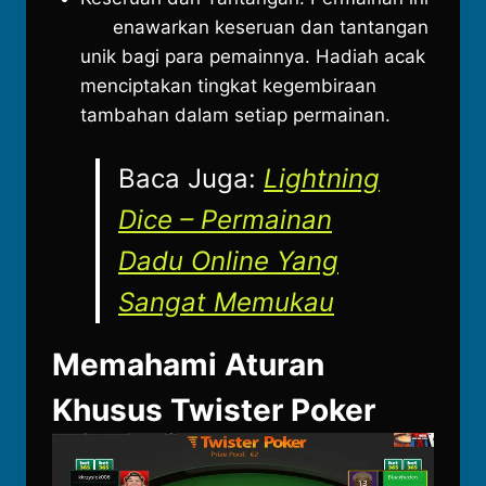
enawarkan keseruan dan tantangan
unik bagi para pemainnya. Hadiah acak
menciptakan tingkat kegembiraan
tambahan dalam setiap permainan.
Baca Juga:
Lightning
Dice – Permainan
Dadu Online Yang
Sangat Memukau
Memahami Aturan
Khusus Twister Poker