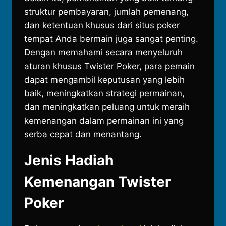
struktur pembayaran, jumlah pemenang,
dan ketentuan khusus dari situs poker
tempat Anda bermain juga sangat penting.
Dengan memahami secara menyeluruh
aturan khusus Twister Poker, para pemain
dapat mengambil keputusan yang lebih
baik, meningkatkan strategi permainan,
dan meningkatkan peluang untuk meraih
kemenangan dalam permainan ini yang
serba cepat dan menantang.
Jenis Hadiah
Kemenangan Twister
Poker