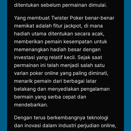
ditentukan sebelum permainan dimulai.
Yang membuat Twister Poker benar-benar
memikat adalah fitur jackpot, di mana
hadiah utama ditentukan secara acak,
memberikan pemain kesempatan untuk
memenangkan hadiah besar dengan
investasi yang relatif kecil. Sejak saat
permainan ini telah menjadi salah satu
varian poker online yang paling diminati,
menarik pemain dari berbagai latar
belakang dan menyediakan pengalaman
bermain yang serba cepat dan
mendebarkan.
Dengan terus berkembangnya teknologi
dan inovasi dalam industri perjudian online,