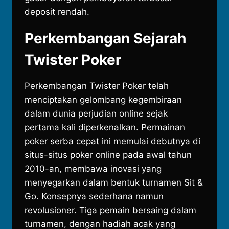
deposit rendah.
Perkembangan Sejarah
Twister Poker
Perkembangan Twister Poker telah
menciptakan gelombang kegembiraan
dalam dunia perjudian online sejak
pertama kali diperkenalkan. Permainan
poker serba cepat ini memulai debutnya di
situs-situs poker online pada awal tahun
2010-an, membawa inovasi yang
menyegarkan dalam bentuk turnamen Sit &
Go. Konsepnya sederhana namun
revolusioner. Tiga pemain bersaing dalam
turnamen, dengan hadiah acak yang