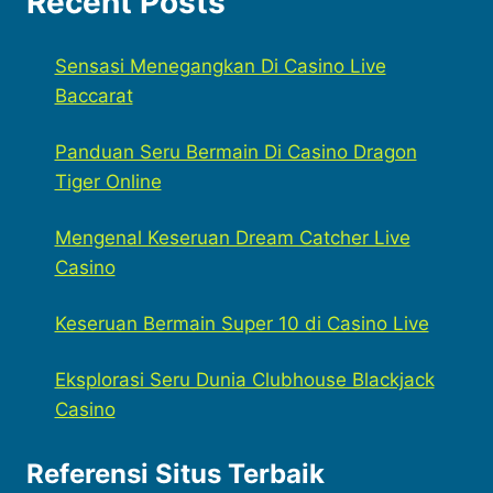
Recent Posts
Sensasi Menegangkan Di Casino Live
Baccarat
Panduan Seru Bermain Di Casino Dragon
Tiger Online
Mengenal Keseruan Dream Catcher Live
Casino
Keseruan Bermain Super 10 di Casino Live
Eksplorasi Seru Dunia Clubhouse Blackjack
Casino
Referensi Situs Terbaik