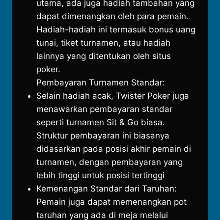
utama, ada juga hadiah tambahan yang
dapat dimenangkan oleh para pemain.
Hadiah-hadiah ini termasuk bonus uang
tunai, tiket turnamen, atau hadiah
lainnya yang ditentukan oleh situs
poker.
Pembayaran Turnamen Standar:
Selain hadiah acak, Twister Poker juga
menawarkan pembayaran standar
seperti turnamen Sit & Go biasa.
Struktur pembayaran ini biasanya
didasarkan pada posisi akhir pemain di
turnamen, dengan pembayaran yang
lebih tinggi untuk posisi tertinggi
Kemenangan Standar dari Taruhan:
Pemain juga dapat memenangkan pot
taruhan yang ada di meja melalui