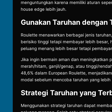
menguntungkan karena memiliki aturan seper
house edge lebih jauh.
Gunakan Taruhan dengan 
Roulette menawarkan berbagai jenis taruhan,
berisiko tinggi tetapi membayar lebih besar, 
peluang menang lebih besar tetapi pembayara
Jika ingin bermain aman dan meningkatkan p
merah/hitam, ganjil/genap, atau tinggi/rend
48,6% dalam European Roulette, menjadikann
modal sebelum mencoba taruhan yang lebih b
Strategi Taruhan yang Ter
Menggunakan strategi taruhan dapat memba