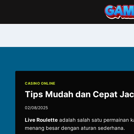
Skip
to
content
CASINO ONLINE
Tips Mudah dan Cepat Jack
02/08/2025
Live Roulette
adalah salah satu permainan k
menang besar dengan aturan sederhana.