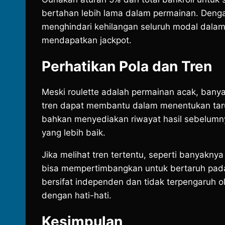
bertahan lebih lama dalam permainan. Deng
menghindari kehilangan seluruh modal dalam
mendapatkan jackpot.
Perhatikan Pola dan Tren
Meski roulette adalah permainan acak, ban
tren dapat membantu dalam menentukan taruh
bahkan menyediakan riwayat hasil sebelu
yang lebih baik.
Jika melihat tren tertentu, seperti banyakn
bisa mempertimbangkan untuk bertaruh pada 
bersifat independen dan tidak terpengaruh o
dengan hati-hati.
Kesimpulan