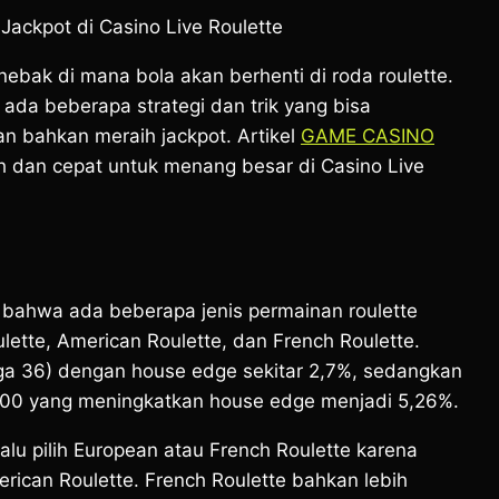
ebak di mana bola akan berhenti di roda roulette.
ada beberapa strategi dan trik yang bisa
 bahkan meraih jackpot. Artikel
GAME CASINO
dan cepat untuk menang besar di Casino Live
 bahwa ada beberapa jenis permainan roulette
ulette, American Roulette, dan French Roulette.
gga 36) dengan house edge sekitar 2,7%, sedangkan
 00 yang meningkatkan house edge menjadi 5,26%.
alu pilih European atau French Roulette karena
erican Roulette. French Roulette bahkan lebih