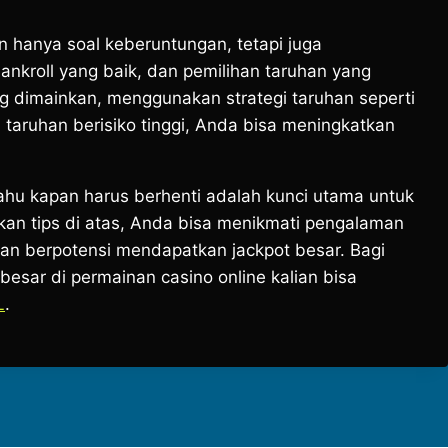
n hanya soal keberuntungan, tetapi juga
ankroll yang baik, dan pemilihan taruhan yang
g dimainkan, menggunakan strategi taruhan seperti
 taruhan berisiko tinggi, Anda bisa meningkatkan
tahu kapan harus berhenti adalah kunci utama untuk
n tips di atas, Anda bisa menikmati pengalaman
an berpotensi mendapatkan jackpot besar. Bagi
esar di permainan casino online kalian bisa
L
.