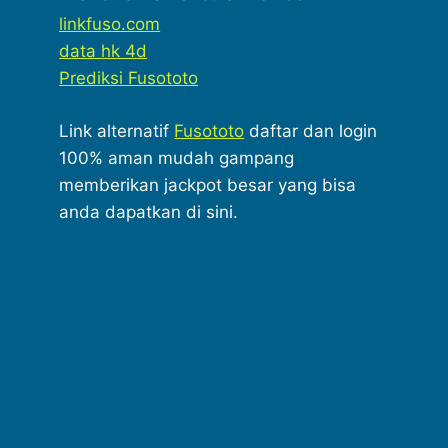
linkfuso.com
data hk 4d
Prediksi Fusototo
Link alternatif
Fusototo
daftar dan login
100% aman mudah gampang
memberikan jackpot besar yang bisa
anda dapatkan di sini.