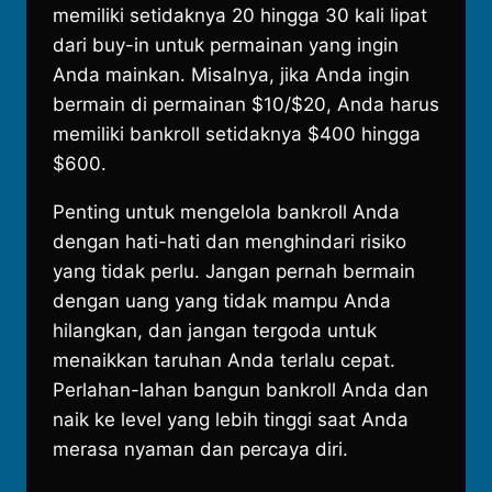
memiliki setidaknya 20 hingga 30 kali lipat
dari buy-in untuk permainan yang ingin
Anda mainkan. Misalnya, jika Anda ingin
bermain di permainan $10/$20, Anda harus
memiliki bankroll setidaknya $400 hingga
$600.
Penting untuk mengelola bankroll Anda
dengan hati-hati dan menghindari risiko
yang tidak perlu. Jangan pernah bermain
dengan uang yang tidak mampu Anda
hilangkan, dan jangan tergoda untuk
menaikkan taruhan Anda terlalu cepat.
Perlahan-lahan bangun bankroll Anda dan
naik ke level yang lebih tinggi saat Anda
merasa nyaman dan percaya diri.