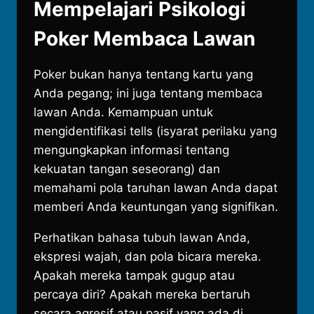
Mempelajari Psikologi
Poker Membaca Lawan
Poker bukan hanya tentang kartu yang
Anda pegang; ini juga tentang membaca
lawan Anda. Kemampuan untuk
mengidentifikasi tells (isyarat perilaku yang
mengungkapkan informasi tentang
kekuatan tangan seseorang) dan
memahami pola taruhan lawan Anda dapat
memberi Anda keuntungan yang signifikan.
Perhatikan bahasa tubuh lawan Anda,
ekspresi wajah, dan pola bicara mereka.
Apakah mereka tampak gugup atau
percaya diri? Apakah mereka bertaruh
secara agresif atau pasif yang ada di