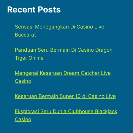
Recent Posts
Sensasi Menegangkan Di Casino Live
Baccarat
Panduan Seru Bermain Di Casino Dragon
Tiger Online
Mengenal Keseruan Dream Catcher Live
Casino
Keseruan Bermain Super 10 di Casino Live
Eksplorasi Seru Dunia Clubhouse Blackjack
Casino