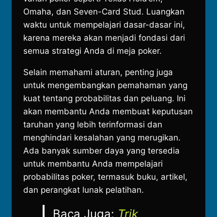
Omaha, dan Seven-Card Stud. Luangkan
waktu untuk mempelajari dasar-dasar ini,
karena mereka akan menjadi fondasi dari
semua strategi Anda di meja poker.
Selain memahami aturan, penting juga
untuk mengembangkan pemahaman yang
kuat tentang probabilitas dan peluang. Ini
akan membantu Anda membuat keputusan
taruhan yang lebih terinformasi dan
menghindari kesalahan yang merugikan.
Ada banyak sumber daya yang tersedia
untuk membantu Anda mempelajari
probabilitas poker, termasuk buku, artikel,
dan perangkat lunak pelatihan.
Baca Juga:
Trik