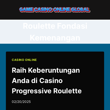
Skip
to
content
Roulette Fondasi
Kemenangan
CASINO ONLINE
Raih Keberuntungan
Anda di Casino
Progressive Roulette
02/20/2025