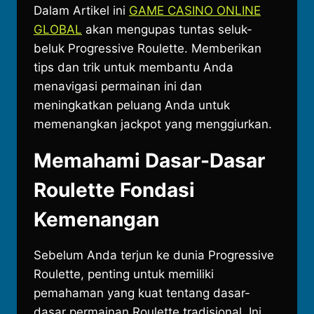
Dalam Artikel ini
GAME CASINO ONLINE
GLOBAL
akan mengupas tuntas seluk-
beluk Progressive Roulette. Memberikan
tips dan trik untuk membantu Anda
menavigasi permainan ini dan
meningkatkan peluang Anda untuk
memenangkan jackpot yang menggiurkan.
Memahami Dasar-Dasar
Roulette Fondasi
Kemenangan
Sebelum Anda terjun ke dunia Progressive
Roulette, penting untuk memiliki
pemahaman yang kuat tentang dasar-
dasar permainan Roulette tradisional. Ini