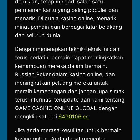
demikian, tetap menjadi salah satu
permainan kartu yang paling populer dan
menarik. Di dunia kasino online, menarik
minat pemain dari berbagai latar belakang
dan seluruh dunia.
Dengan menerapkan teknik-teknik ini dan
terus berlatih, pemain dapat meningkatkan
kemampuan mereka dalam bermain.
Russian Poker dalam kasino online, dan
meningkatkan peluang mereka untuk
meraih kemenangan dan jangan lupa simak
terus informasi terupdate dari kami tentang
GAME CASINO ONLINE GLOBAL dengan
mengklik satu ini
6430106.cc
.
Jika anda merasa kesulitan untuk bermain
kasino online. Anda dapat mencoba