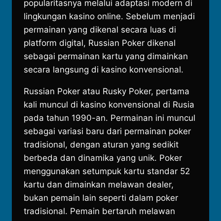
popularitasnya melalui adaptasi modern di
lingkungan kasino online. Sebelum menjadi
permainan yang dikenal secara luas di
platform digital, Russian Poker dikenal
sebagai permainan kartu yang dimainkan
secara langsung di kasino konvensional.
Russian Poker atau Rusky Poker, pertama
kali muncul di kasino konvensional di Rusia
pada tahun 1990-an. Permainan ini muncul
sebagai variasi baru dari permainan poker
tradisional, dengan aturan yang sedikit
berbeda dan dinamika yang unik. Poker
menggunakan setumpuk kartu standar 52
kartu dan dimainkan melawan dealer,
bukan pemain lain seperti dalam poker
tradisional. Pemain bertaruh melawan