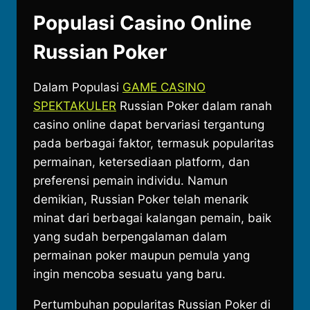
Populasi Casino Online
Russian Poker
Dalam Populasi
GAME CASINO
SPEKTAKULER
Russian Poker dalam ranah
casino online dapat bervariasi tergantung
pada berbagai faktor, termasuk popularitas
permainan, ketersediaan platform, dan
preferensi pemain individu. Namun
demikian, Russian Poker telah menarik
minat dari berbagai kalangan pemain, baik
yang sudah berpengalaman dalam
permainan poker maupun pemula yang
ingin mencoba sesuatu yang baru.
Pertumbuhan popularitas Russian Poker di