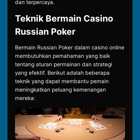
dan terpercaya.
Teknik Bermain Casino
Russian Poker
Bermain Russian Poker dalam casino online
membutuhkan pemahaman yang baik
tentang aturan permainan dan strategi
yang efektif. Berikut adalah beberapa
teknik yang dapat membantu pemain
meningkatkan peluang kemenangan
mereka: