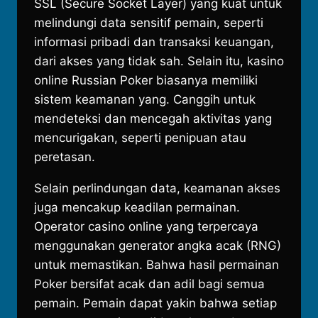
SSL (Secure Socket Layer) yang kuat untuk
melindungi data sensitif pemain, seperti
informasi pribadi dan transaksi keuangan,
dari akses yang tidak sah. Selain itu, kasino
online Russian Poker biasanya memiliki
sistem keamanan yang. Canggih untuk
mendeteksi dan mencegah aktivitas yang
mencurigakan, seperti penipuan atau
peretasan.
Selain perlindungan data, keamanan akses
juga mencakup keadilan permainan.
Operator casino online yang terpercaya
menggunakan generator angka acak (RNG)
untuk memastikan. Bahwa hasil permainan
Poker bersifat acak dan adil bagi semua
pemain. Pemain dapat yakin bahwa setiap