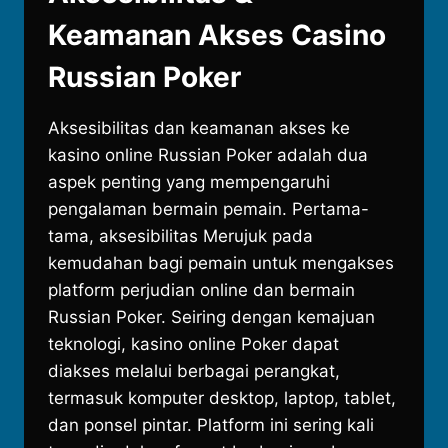
Keamanan Akses Casino
Russian Poker
Aksesibilitas dan keamanan akses ke
kasino online Russian Poker adalah dua
aspek penting yang mempengaruhi
pengalaman bermain pemain. Pertama-
tama, aksesibilitas Merujuk pada
kemudahan bagi pemain untuk mengakses
platform perjudian online dan bermain
Russian Poker. Seiring dengan kemajuan
teknologi, kasino online Poker dapat
diakses melalui berbagai perangkat,
termasuk komputer desktop, laptop, tablet,
dan ponsel pintar. Platform ini sering kali