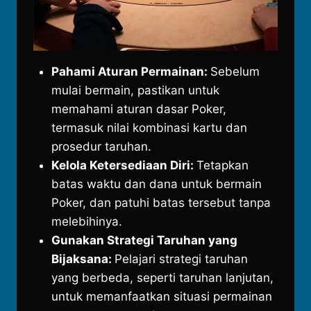
Pahami Aturan Permainan:
Sebelum
mulai bermain, pastikan untuk
memahami aturan dasar Poker,
termasuk nilai kombinasi kartu dan
prosedur taruhan.
Kelola Ketersediaan Diri:
Tetapkan
batas waktu dan dana untuk bermain
Poker, dan patuhi batas tersebut tanpa
melebihinya.
Gunakan Strategi Taruhan yang
Bijaksana:
Pelajari strategi taruhan
yang berbeda, seperti taruhan lanjutan,
untuk memanfaatkan situasi permainan