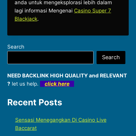
anda untuk mengeksplorasi lebih dalam
lagi informasi Mengenai
Casino Super 7
Blackjack
.
Search
Search
NEED BACKLINK HIGH QUALITY and RELEVANT
?
let us help.
click here
Recent Posts
Sensasi Menegangkan Di Casino Live
Baccarat