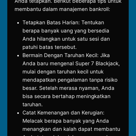
Anda tetapkan. Berikut beberapa tips untuk
membantu dalam manajemen bankroll:
Tetapkan Batas Harian: Tentukan
berapa banyak uang yang bersedia
Anda hilangkan untuk satu sesi dan
patuhi batas tersebut.
Bermain Dengan Taruhan Kecil: Jika
Anda baru mengenal Super 7 Blackjack,
mulai dengan taruhan kecil untuk
mendapatkan pengalaman tanpa risiko
besar. Setelah merasa nyaman, Anda
bisa secara bertahap meningkatkan
taruhan.
Catat Kemenangan dan Kerugian:
Melacak berapa banyak yang Anda
menangkan dan kalah dapat membantu