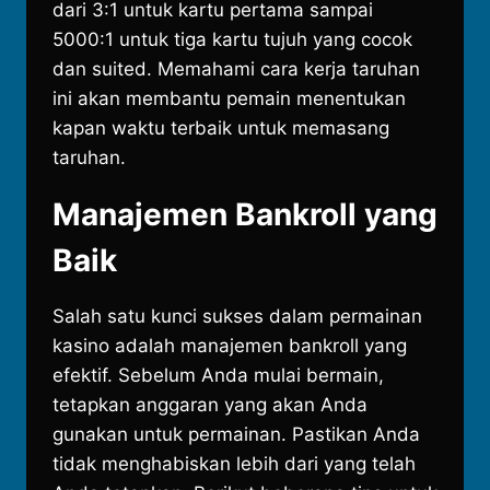
dari 3:1 untuk kartu pertama sampai
5000:1 untuk tiga kartu tujuh yang cocok
dan suited. Memahami cara kerja taruhan
ini akan membantu pemain menentukan
kapan waktu terbaik untuk memasang
taruhan.
Manajemen Bankroll yang
Baik
Salah satu kunci sukses dalam permainan
kasino adalah manajemen bankroll yang
efektif. Sebelum Anda mulai bermain,
tetapkan anggaran yang akan Anda
gunakan untuk permainan. Pastikan Anda
tidak menghabiskan lebih dari yang telah