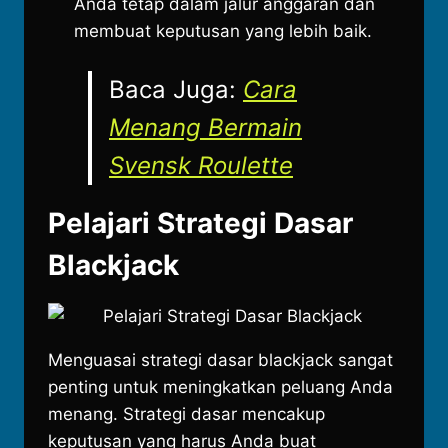
Anda tetap dalam jalur anggaran dan
membuat keputusan yang lebih baik.
Baca Juga:
Cara
Menang Bermain
Svensk Roulette
Pelajari Strategi Dasar
Blackjack
Menguasai strategi dasar blackjack sangat
penting untuk meningkatkan peluang Anda
menang. Strategi dasar mencakup
keputusan yang harus Anda buat