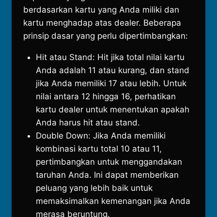
berdasarkan kartu yang Anda miliki dan
kartu menghadap atas dealer. Beberapa
prinsip dasar yang perlu dipertimbangkan:
Hit atau Stand: Hit jika total nilai kartu
Anda adalah 11 atau kurang, dan stand
jika Anda memiliki 17 atau lebih. Untuk
nilai antara 12 hingga 16, perhatikan
kartu dealer untuk menentukan apakah
Anda harus hit atau stand.
Double Down: Jika Anda memiliki
kombinasi kartu total 10 atau 11,
pertimbangkan untuk menggandakan
taruhan Anda. Ini dapat memberikan
peluang yang lebih baik untuk
memaksimalkan kemenangan jika Anda
merasa beruntung.