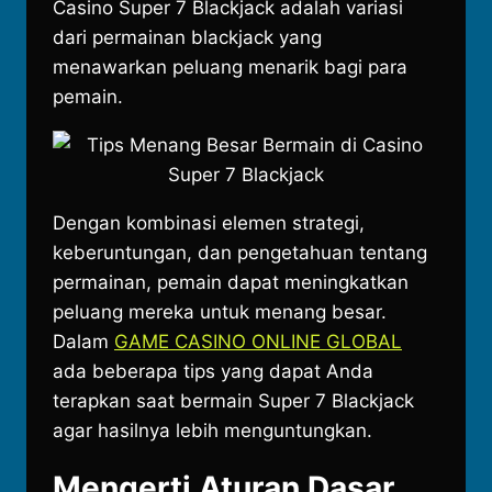
Casino Super 7 Blackjack adalah variasi
dari permainan blackjack yang
menawarkan peluang menarik bagi para
pemain.
Dengan kombinasi elemen strategi,
keberuntungan, dan pengetahuan tentang
permainan, pemain dapat meningkatkan
peluang mereka untuk menang besar.
Dalam
GAME CASINO ONLINE GLOBAL
ada beberapa tips yang dapat Anda
terapkan saat bermain Super 7 Blackjack
agar hasilnya lebih menguntungkan.
Mengerti Aturan Dasar