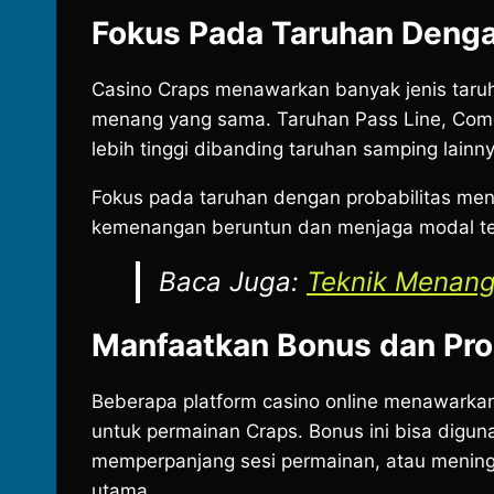
Fokus Pada Taruhan Denga
Casino Craps menawarkan banyak jenis taru
menang yang sama. Taruhan Pass Line, Come
lebih tinggi dibanding taruhan samping lainny
Fokus pada taruhan dengan probabilitas me
kemenangan beruntun dan menjaga modal t
Baca Juga:
Teknik Menang
Manfaatkan Bonus dan Pr
Beberapa platform casino online menawarkan
untuk permainan Craps. Bonus ini bisa dig
memperpanjang sesi permainan, atau meningk
utama.