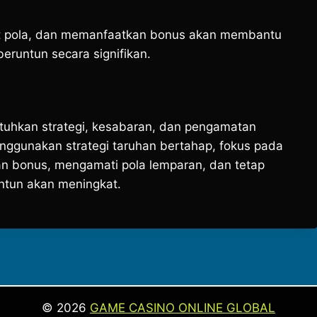
at pola, dan memanfaatkan bonus akan membantu
runtun secara signifikan.
hkan strategi, kesabaran, dan pengamatan
ggunakan strategi taruhan bertahap, fokus pada
an bonus, mengamati pola lemparan, dan tetap
ntun akan meningkat.
© 2026
GAME CASINO ONLINE GLOBAL