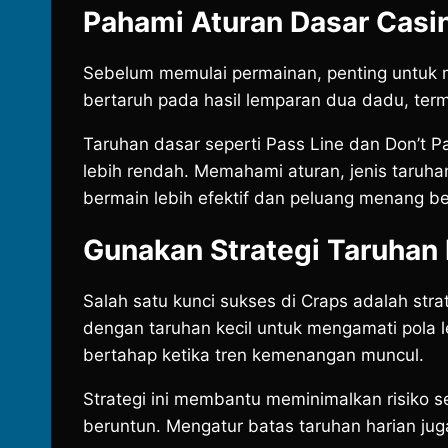
Pahami Aturan Dasar Casi
Sebelum memulai permainan, penting untuk 
bertaruh pada hasil lemparan dua dadu, ter
Taruhan dasar seperti Pass Line dan Don’t Pa
lebih rendah. Memahami aturan, jenis taruha
bermain lebih efektif dan peluang menang b
Gunakan Strategi Taruhan
Salah satu kunci sukses di Craps adalah str
dengan taruhan kecil untuk mengamati pola
bertahap ketika tren kemenangan muncul.
Strategi ini membantu meminimalkan risiko
beruntun. Mengatur batas taruhan harian jug