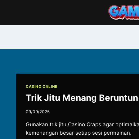
Skip
to
content
CASINO ONLINE
Trik Jitu Menang Beruntun
09/09/2025
Gunakan trik jitu Casino Craps agar optimal
kemenangan besar setiap sesi permainan.