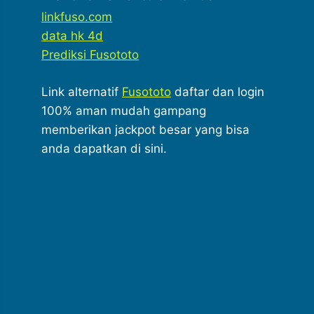
linkfuso.com
data hk 4d
Prediksi Fusototo
Link alternatif
Fusototo
daftar dan login
100% aman mudah gampang
memberikan jackpot besar yang bisa
anda dapatkan di sini.