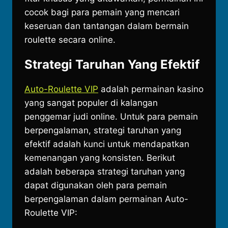
cocok bagi para pemain yang mencari
keseruan dan tantangan dalam bermain
roulette secara online.
Strategi Taruhan Yang Efektif
Auto-Roulette VIP
adalah permainan kasino
yang sangat populer di kalangan
penggemar judi online. Untuk para pemain
berpengalaman, strategi taruhan yang
efektif adalah kunci untuk mendapatkan
kemenangan yang konsisten. Berikut
adalah beberapa strategi taruhan yang
dapat digunakan oleh para pemain
berpengalaman dalam permainan Auto-
Roulette VIP: