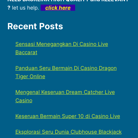
?
let us help.
click here
Recent Posts
Sensasi Menegangkan Di Casino Live
Baccarat
Panduan Seru Bermain Di Casino Dragon
Tiger Online
Mengenal Keseruan Dream Catcher Live
Casino
Keseruan Bermain Super 10 di Casino Live
Eksplorasi Seru Dunia Clubhouse Blackjack