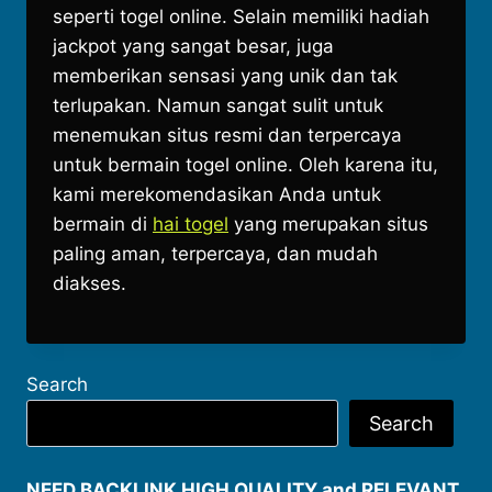
seperti togel online. Selain memiliki hadiah
jackpot yang sangat besar, juga
memberikan sensasi yang unik dan tak
terlupakan. Namun sangat sulit untuk
menemukan situs resmi dan terpercaya
untuk bermain togel online. Oleh karena itu,
kami merekomendasikan Anda untuk
bermain di
hai togel
yang merupakan situs
paling aman, terpercaya, dan mudah
diakses.
Search
Search
NEED BACKLINK HIGH QUALITY and RELEVANT