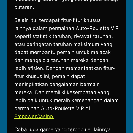
putaran.
Selain itu, terdapat fitur-fitur khusus
lainnya dalam permainan Auto-Roulette VIP
seperti statistik taruhan, riwayat taruhan,
atau peringatan taruhan maksimum yang
dapat membantu pemain untuk melacak
dan mengelola taruhan mereka dengan
lebih efisien. Dengan memanfaatkan fitur-
fitur khusus ini, pemain dapat
meningkatkan pengalaman bermain
mereka. Dan memiliki kesempatan yang
lebih baik untuk meraih kemenangan dalam
permainan Auto-Roulette VIP di
EmpowerCasino.
Coba juga game yang terpopuler lainnya