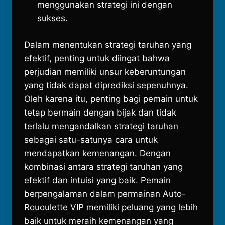
menggunakan strategi ini dengan
sukses.
Dalam menentukan strategi taruhan yang
efektif, penting untuk diingat bahwa
perjudian memiliki unsur keberuntungan
yang tidak dapat diprediksi sepenuhnya.
Oleh karena itu, penting bagi pemain untuk
tetap bermain dengan bijak dan tidak
terlalu mengandalkan strategi taruhan
sebagai satu-satunya cara untuk
mendapatkan kemenangan. Dengan
kombinasi antara strategi taruhan yang
efektif dan intuisi yang baik. Pemain
berpengalaman dalam permainan Auto-
Rououlette VIP memiliki peluang yang lebih
baik untuk meraih kemenangan yang