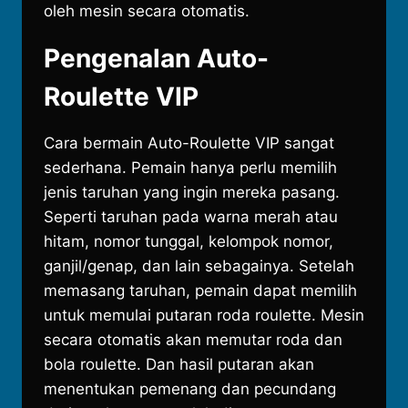
oleh mesin secara otomatis.
Pengenalan Auto-
Roulette VIP
Cara bermain Auto-Roulette VIP sangat
sederhana. Pemain hanya perlu memilih
jenis taruhan yang ingin mereka pasang.
Seperti taruhan pada warna merah atau
hitam, nomor tunggal, kelompok nomor,
ganjil/genap, dan lain sebagainya. Setelah
memasang taruhan, pemain dapat memilih
untuk memulai putaran roda roulette. Mesin
secara otomatis akan memutar roda dan
bola roulette. Dan hasil putaran akan
menentukan pemenang dan pecundang