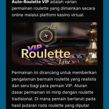
Auto-Roulette VIP
adalah varian
permainan roulette yang dimainkan secara
online melalui platform kasino virtual.
Permainan ini dirancang untuk memberikan
pengalaman bermain roulette yang realistis
dan seru bagi para pemain VIP. Aturan
dasar permainan ini mirip dengan roulette
tradisional. Di mana pemain bertaruh pada
hasil putaran roda roulette yang diputar