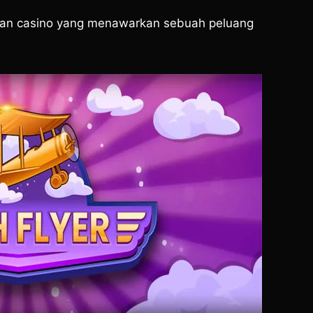
ainan casino yang menawarkan sebuah peluang