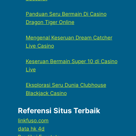
Panduan Seru Bermain Di Casino
Dragon Tiger Online
Mengenal Keseruan Dream Catcher
Live Casino
Keseruan Bermain Super 10 di Casino
Live
Eksplorasi Seru Dunia Clubhouse
Blackjack Casino
Referensi Situs Terbaik
linkfuso.com
data hk 4d