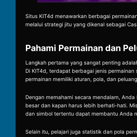
Situs KIT4d menawarkan berbagai permainan
melalui strategi jitu yang dikenal sebagai Cas
Pahami Permainan dan Pe
Langkah pertama yang sangat penting adal
Di KIT4d, terdapat berbagai jenis permainan s
permainan memiliki aturan, pola, dan pelua
Dengan memahami secara mendalam, Anda bi
besar dan kapan harus lebih berhati-hati. Mi
dan simbol tertentu dapat membantu Anda 
Selain itu, pelajari juga statistik dan pola